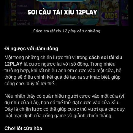
Cách soi tài xỉu 12 play cầu nghiêng
Đi ngược với đám đông
Một trong những chiến lược thú vị trong
cách soi tài xỉu
12PLAY
là cược ngược lại với số đông. Trong nhiều
trường hợp, khi rất nhiều anh em cược vào một cửa, hệ
thống sẽ điều chỉnh kết quả để tạo ra sự khác biệt, giúp
cổng chơi duy trì lợi thế.
Nếu nhận thấy có quá nhiều người cược vào một cửa (ví
dụ như cửa Tài), bạn có thể thử đặt cược vào cửa Xỉu.
Đây là chiến lược có thể giúp cược thủ vượt qua các quy
luật mặc định của cổng game và giành chiến thắng.
Chơi lót cửa hòa