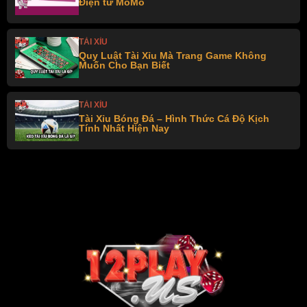
Điện tử MoMo
TÀI XỈU
Quy Luật Tài Xỉu Mà Trang Game Không
Muốn Cho Bạn Biết
TÀI XỈU
Tài Xỉu Bóng Đá – Hình Thức Cá Độ Kịch
Tính Nhất Hiện Nay