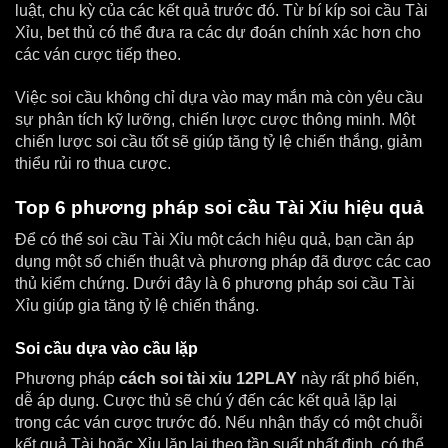
luật, chu kỳ của các kết quả trước đó. Từ bí kíp soi cầu Tài
Xỉu, bet thủ có thể đưa ra các dự đoán chính xác hơn cho
các ván cược tiếp theo.
Việc soi cầu không chỉ dựa vào may mắn mà còn yêu cầu
sự phân tích kỹ lưỡng, chiến lược cược thông minh. Một
chiến lược soi cầu tốt sẽ giúp tăng tỷ lệ chiến thắng, giảm
thiểu rủi ro thua cược.
Top 6 phương pháp soi cầu Tài Xỉu hiệu quả
Để có thể soi cầu Tài Xỉu một cách hiệu quả, bạn cần áp
dụng một số chiến thuật và phương pháp đã được các cao
thủ kiểm chứng. Dưới đây là 6 phương pháp soi cầu Tài
Xỉu giúp gia tăng tỷ lệ chiến thắng.
Soi cầu dựa vào cầu lặp
Phương pháp
cách soi tài xỉu 12PLAY
này rất phổ biến,
dễ áp dụng. Cược thủ sẽ chú ý đến các kết quả lặp lại
trong các ván cược trước đó. Nếu nhận thấy có một chuỗi
kết quả Tài hoặc Xỉu lặp lại theo tần suất nhất định, có thể