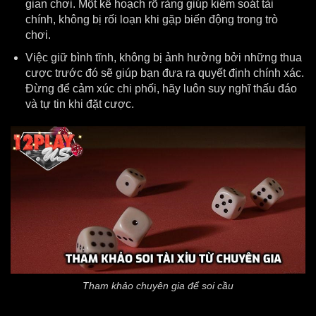
gian chơi. Một kế hoạch rõ ràng giúp kiểm soát tài
chính, không bị rối loạn khi gặp biến động trong trò
chơi.
Việc giữ bình tĩnh, không bị ảnh hưởng bởi những thua
cược trước đó sẽ giúp bạn đưa ra quyết định chính xác.
Đừng để cảm xúc chi phối, hãy luôn suy nghĩ thấu đáo
và tự tin khi đặt cược.
Tham khảo chuyên gia để soi cầu