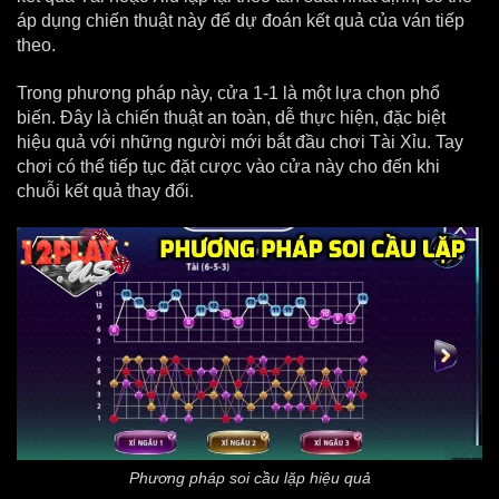
áp dụng chiến thuật này để dự đoán kết quả của ván tiếp
theo.
Trong phương pháp này, cửa 1-1 là một lựa chọn phổ
biến. Đây là chiến thuật an toàn, dễ thực hiện, đặc biệt
hiệu quả với những người mới bắt đầu chơi Tài Xỉu. Tay
chơi có thể tiếp tục đặt cược vào cửa này cho đến khi
chuỗi kết quả thay đổi.
Phương pháp soi cầu lặp hiệu quả