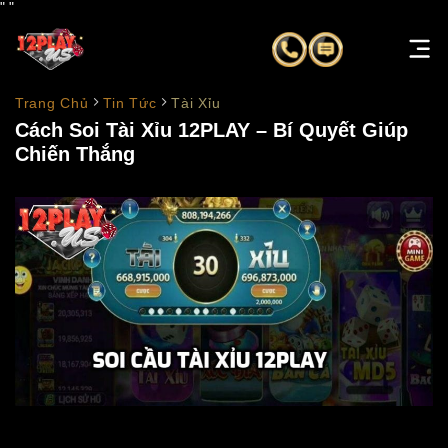
Chuyển
"
"
đến
nội
dung
Trang Chủ
Tin Tức
Tài Xỉu
Cách Soi Tài Xỉu 12PLAY – Bí Quyết Giúp
Chiến Thắng