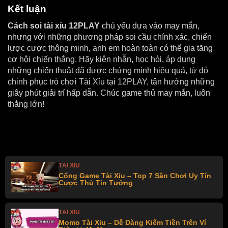
Kết luận
Cách soi tài xỉu 12PLAY
chủ yếu dựa vào may mắn,
nhưng với những phương pháp soi cầu chính xác, chiến
lược cược thông minh, anh em hoàn toàn có thể gia tăng
cơ hội chiến thắng. Hãy kiên nhẫn, học hỏi, áp dụng
những chiến thuật đã được chứng minh hiệu quả, từ đó
chinh phục trò chơi Tài Xỉu tại 12PLAY, tận hưởng những
giây phút giải trí hấp dẫn. Chúc game thủ may mắn, luôn
thắng lớn!
TÀI XỈU
Cổng Game Tài Xỉu – Top 7 Sân Chơi Uy Tín
Cược Thủ Tin Tưởng
TÀI XỈU
Momo Tài Xỉu – Dễ Dàng Kiếm Tiền Trên Ví