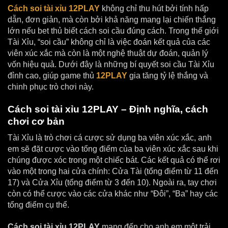
Cách soi tài xỉu 12PLAY
không chỉ thu hút bởi tính hấp
dẫn, đơn giản, mà còn bởi khả năng mang lại chiến thắng
lớn nếu bet thủ biết cách soi cầu đúng cách. Trong thế giới
Tài Xỉu, “soi cầu” không chỉ là việc đoán kết quả của các
viên xúc xắc mà còn là một nghệ thuật dự đoán, quản lý
vốn hiệu quả. Dưới đây là những bí quyết soi cầu Tài Xỉu
đỉnh cao, giúp game thủ
12PLAY
gia tăng tỷ lệ thắng và
chinh phục trò chơi này.
Cách soi tài xỉu 12PLAY – Định nghĩa, cách
chơi cơ bản
Tài Xỉu là trò chơi cá cược sử dụng ba viên xúc xắc, anh
em sẽ đặt cược vào tổng điểm của ba viên xúc xắc sau khi
chúng được xóc trong một chiếc bát. Các kết quả có thể rơi
vào một trong hai cửa chính: Cửa Tài (tổng điểm từ 11 đến
17) và Cửa Xỉu (tổng điểm từ 3 đến 10). Ngoài ra, tay chơi
còn có thể cược vào các cửa khác như “Đôi”, “Ba” hay các
tổng điểm cụ thể.
Cách soi tài xỉu 12PLAY
mang đến cho anh em một trải