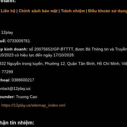
 nhanh:
|
Liên hệ
|
Chính sách bảo mật
|
Trách nhiệm
|
Điều khoản sử dụn
:
12play
huế:
0733009761
ép kinh doanh:
số 20075652/GP-BTTTT, được Bộ Thông tin và Truyền
10/2023 có hiệu lực đến ngày 17/10/2028.
332 Nguyễn trọng tuyển
, Phường 12, Quận Tân Bình, Hồ Chí Minh, Vi
:
77299
thoại:
0388600217
ontact@12play.us
ounder:
Truong Cao
:
https://12play.us/sitemap_index.xml
ận tín nhiệm: