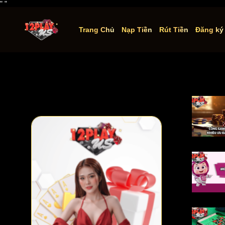
Chuyển
"
"
đến
nội
dung
Trang Chủ
Nạp Tiền
Rút Tiền
Đăng ký