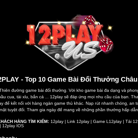
2PLAY - Top 10 Game Bài Đổi Thưởng Châu
Thiên đường game bài đổi thưởng. Với kho game bài đa dạng và phon
ầu cua, tài xỉu, bắn cá ... 12play sẽ đáp ứng mọi nhu cầu của bạn. T
y để kết nối với hàng ngàn game thủ khác. Nạp rút nhanh chóng, an 
mật tuyệt đối. Tham gia ngày để mang về những phần thưởng hấp dẫn
KHÁCH HÀNG TÌM KIẾM:
12play | Link 12play | Game L12play | Tải 12
| 12play IOS