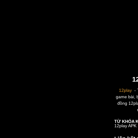
1
12play
- 
game bài, b
đồng 12pla
TỪ KHÓA 
12play APK 