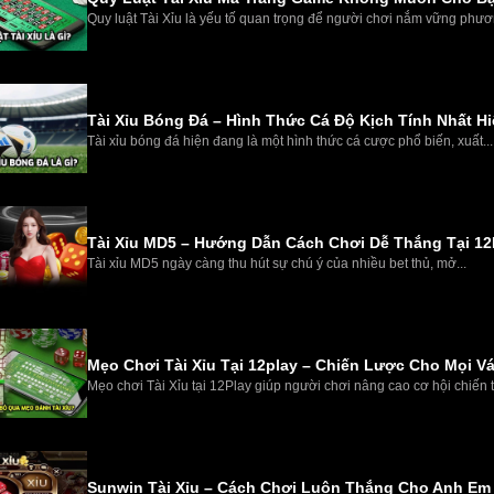
Quy luật Tài Xỉu là yếu tố quan trọng để người chơi nắm vững phươn
Tài Xỉu Bóng Đá – Hình Thức Cá Độ Kịch Tính Nhất H
Tài xỉu bóng đá hiện đang là một hình thức cá cược phổ biến, xuất...
Tài Xỉu MD5 – Hướng Dẫn Cách Chơi Dễ Thắng Tại 12
Tài xỉu MD5 ngày càng thu hút sự chú ý của nhiều bet thủ, mở...
Mẹo Chơi Tài Xỉu Tại 12play – Chiến Lược Cho Mọi 
Mẹo chơi Tài Xỉu tại 12Play giúp người chơi nâng cao cơ hội chiến t
Sunwin Tài Xỉu – Cách Chơi Luôn Thắng Cho Anh Em