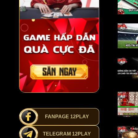
FANPAGE 12PLAY
TELEGRAM 12PLAY