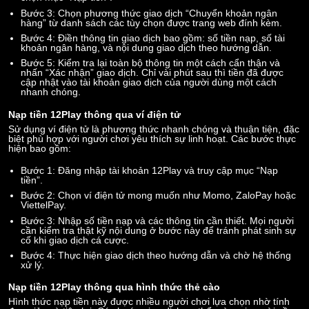
Bước 3: Chọn phương thức giao dịch “Chuyển khoản ngân
hàng” từ danh sách các tùy chọn được trang web đính kèm.
Bước 4: Điền thông tin giao dịch bao gồm: số tiền nạp, số tài
khoản ngân hàng, và nội dung giao dịch theo hướng dẫn.
Bước 5: Kiểm tra lại toàn bộ thông tin một cách cẩn thận và
nhấn “Xác nhận” giao dịch. Chỉ vài phút sau thì tiền đã được
cập nhật vào tài khoản giao dịch của người dùng một cách
nhanh chóng.
Nạp tiền 12Play thông qua ví điện tử
Sử dụng ví điện tử là phương thức nhanh chóng và thuận tiện, đặc
biệt phù hợp với người chơi yêu thích sự linh hoạt. Các bước thực
hiện bao gồm:
Bước 1: Đăng nhập tài khoản 12Play và truy cập mục “Nạp
tiền”.
Bước 2: Chọn ví điện tử mong muốn như Momo, ZaloPay hoặc
ViettelPay.
Bước 3: Nhập số tiền nạp và các thông tin cần thiết. Mọi người
cần kiểm tra thật kỹ nội dung ở bước này để tránh phát sinh sự
cố khi giao dịch cá cược.
Bước 4: Thực hiện giao dịch theo hướng dẫn và chờ hệ thống
xử lý.
Nạp tiền 12Play thông qua hình thức thẻ cào
Hình thức nạp tiền này được nhiều người chơi lựa chọn nhờ tính