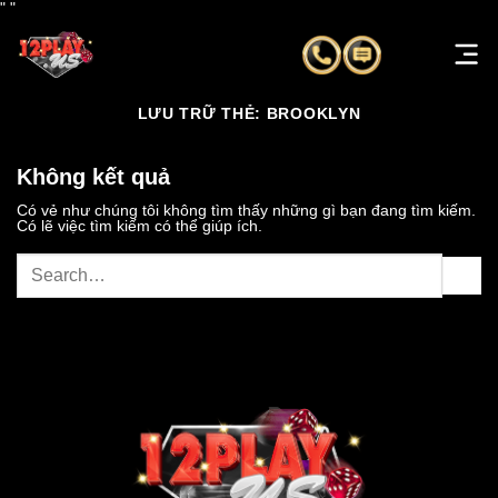
Chuyển
"
"
đến
nội
dung
LƯU TRỮ THẺ:
BROOKLYN
Không kết quả
Có vẻ như chúng tôi không tìm thấy những gì bạn đang tìm kiếm.
Có lẽ việc tìm kiếm có thể giúp ích.