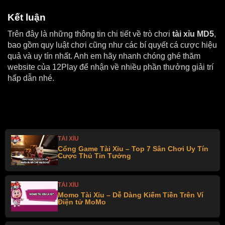
Kết luận
Trên đây là những thông tin chi tiết về trò chơi
tài xỉu MD5
,
bao gồm quy luật chơi cũng như các bí quyết cá cược hiệu
quả và uy tín nhất. Anh em hãy nhanh chóng ghé thăm
website của 12Play để nhận về nhiều phần thưởng giải trí
hấp dẫn nhé.
TÀI XỈU
Cổng Game Tài Xỉu – Top 7 Sân Chơi Uy Tín
Cược Thủ Tin Tưởng
TÀI XỈU
Momo Tài Xỉu – Dễ Dàng Kiếm Tiền Trên Ví
Điện tử MoMo