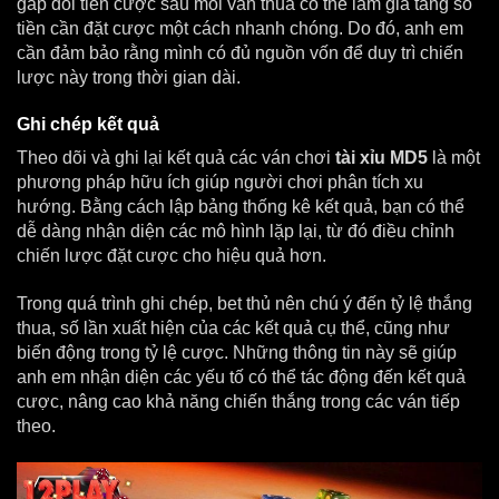
gấp đôi tiền cược sau mỗi ván thua có thể làm gia tăng số
tiền cần đặt cược một cách nhanh chóng. Do đó, anh em
cần đảm bảo rằng mình có đủ nguồn vốn để duy trì chiến
lược này trong thời gian dài.
Ghi chép kết quả
Theo dõi và ghi lại kết quả các ván chơi
tài xỉu MD5
là một
phương pháp hữu ích giúp người chơi phân tích xu
hướng. Bằng cách lập bảng thống kê kết quả, bạn có thể
dễ dàng nhận diện các mô hình lặp lại, từ đó điều chỉnh
chiến lược đặt cược cho hiệu quả hơn.
Trong quá trình ghi chép, bet thủ nên chú ý đến tỷ lệ thắng
thua, số lần xuất hiện của các kết quả cụ thể, cũng như
biến động trong tỷ lệ cược. Những thông tin này sẽ giúp
anh em nhận diện các yếu tố có thể tác động đến kết quả
cược, nâng cao khả năng chiến thắng trong các ván tiếp
theo.