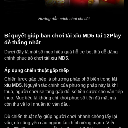
Hướng dẫn cách chơi chi tiết
Bí quyết giúp bạn chơi tài xỉu MD5 tại 12Play
dễ thắng nhất
Dưới đây là một số mẹo hiệu quả hỗ trợ bet thủ dễ dàng
chinh phục trò chơi
tài xỉu MD5
.
Áp dụng chiến thuật gấp thếp
Chiến lược gấp thếp là phương pháp phổ biến trong
tài
xỉu MD5
. Nguyên tắc chính của phương pháp này là khi
thua, người chơi sẽ tăng gấp đôi số tiền cược cho ván tiếp
theo. Mục tiêu là không chỉ khôi phục số tiền đã mất mà
còn thu về lợi nhuận từ ván đầu.
Dù chiến thuật này giúp người chơi nhanh chóng lấy lại
vốn, nó cũng yêu cầu nguồn tài chính vững mạnh. Việc