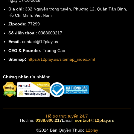
ngày 17/10/2028.
Địa chỉ:
332 Nguyễn trọng tuyển
, Phường 12, Quận Tân Bình,
Hồ Chí Minh, Việt Nam
Zipcode:
77299
Số điện thoại:
0388600217
Email:
contact@12play.us
CEO & Founder:
Truong Cao
Sitemap:
https://12play.us/sitemap_index.xml
Chứng nhận tín nhiệm:
Hỗ trợ trực tuyến 24/7
Hotline:
0388.600.217
Email:
contact@12play.us
©2024 Bản Quyền Thuộc
12play